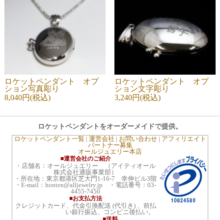
ロケットペンダント オプ
ロケットペンダント オプ
ション写真彫り
ション文字彫り
8,040円(税込)
3,240円(税込)
ロケットペンダントをオーダーメイドで提供。
ロケットペンダント一覧
|
運営会社
|
お問い合わせ
|
アフィリエイト
パートナー募集
オールジュエリー本店
■運営会社のご紹介
・店舗名：オールジュエリー （アイティオール
株式会社通販事業部）
・所在地：東京都港区芝大門1-16-7 幸伸ビル3階
・E-mail：honten@alljewelry.jp ・電話番号：03-
4455-7450
■お支払方法
クレジットカード、代金引換配送 (代引き) 、前払
い銀行振込、コンビニ後払い。
■送料