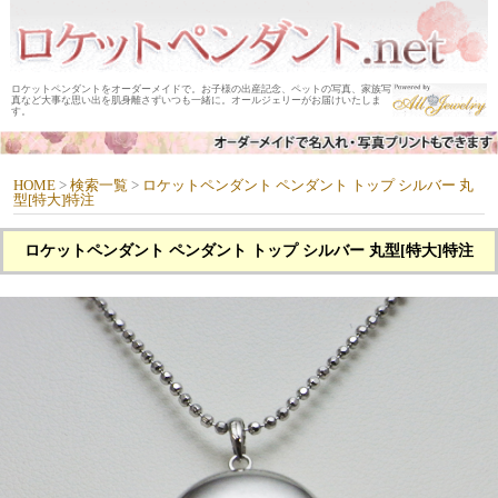
ロケットペンダントをオーダーメイドで。お子様の出産記念、ペットの写真、家族写
真など大事な思い出を肌身離さずいつも一緒に。オールジェリーがお届けいたしま
す。
HOME
>
検索一覧
>
ロケットペンダント ペンダント トップ シルバー 丸
型[特大]特注
ロケットペンダント ペンダント トップ シルバー 丸型[特大]特注