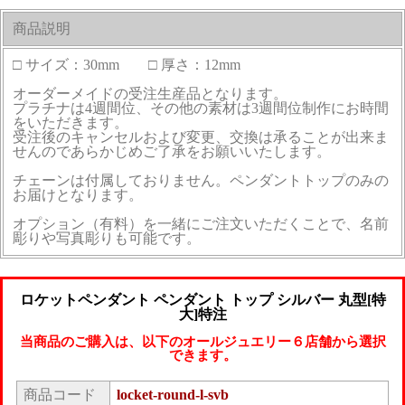
商品説明
□ サイズ：30mm □ 厚さ：12mm
オーダーメイドの受注生産品となります。
プラチナは4週間位、その他の素材は3週間位制作にお時間
をいただきます。
受注後のキャンセルおよび変更、交換は承ることが出来ま
せんのであらかじめご了承をお願いいたします。
チェーンは付属しておりません。ペンダントトップのみの
お届けとなります。
オプション（有料）を一緒にご注文いただくことで、名前
彫りや写真彫りも可能です。
ロケットペンダント ペンダント トップ シルバー 丸型[特
大]特注
当商品のご購入は、以下のオールジュエリー６店舗から選択
できます。
商品コード
locket-round-l-svb