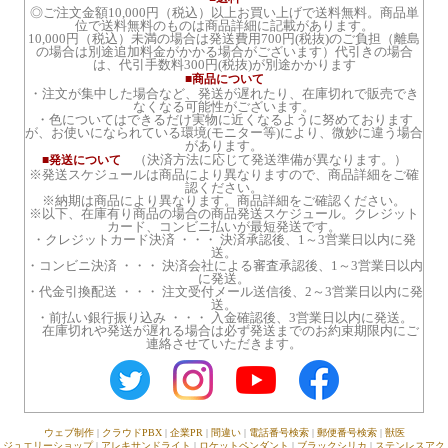
◎ご注文金額10,000円（税込）以上お買い上げで送料無料。商品単
位で送料無料のものは商品詳細に記載があります。
10,000円（税込）未満の場合は発送費用700円(税抜)のご負担（離島
の場合は別途追加料金がかかる場合がございます）代引きの場合
は、代引手数料300円(税抜)が別途かかります
■商品について
・注文が集中した場合など、発送が遅れたり、在庫切れで販売でき
なくなる可能性がございます。
・色についてはできるだけ実物に近くなるように努めております
が、お使いになられている環境(モニター等)により、微妙に違う場合
があります。
（決済方法に応じて発送準備が異なります。）
■発送について
※発送スケジュールは商品により異なりますので、商品詳細をご確
認ください。
※納期は商品により異なります。商品詳細をご確認ください。
※以下、在庫有り商品の場合の商品発送スケジュール。クレジット
カード、コンビニ払いが最短発送です。
・クレジットカード決済 ・・・ 決済承認後、1～3営業日以内に発
送。
・コンビニ決済 ・・・ 決済会社による審査承認後、1～3営業日以内
に発送。
・代金引換配送 ・・・ 注文受付メール送信後、2～3営業日以内に発
送。
・前払い銀行振り込み ・・・ 入金確認後、3営業日以内に発送。
在庫切れや発送が遅れる場合は必ず発送までのお約束期限内にご
連絡させていただきます。
ウェブ制作
|
クラウドPBX
|
企業PR
|
間違い
|
電話番号検索
|
郵便番号検索
|
獣医
ジュエリーショップ
|
アレキサンドライト
|
ロケットペンダント
|
ブラックシリカ
|
ステンレスアク