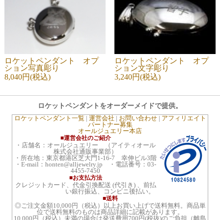
ロケットペンダント オプ
ロケットペンダント オプ
ション写真彫り
ション文字彫り
8,040円(税込)
3,240円(税込)
ロケットペンダントをオーダーメイドで提供。
ロケットペンダント一覧
|
運営会社
|
お問い合わせ
|
アフィリエイト
パートナー募集
オールジュエリー本店
■運営会社のご紹介
・店舗名：オールジュエリー （アイティオール
株式会社通販事業部）
・所在地：東京都港区芝大門1-16-7 幸伸ビル3階
・E-mail：honten@alljewelry.jp ・電話番号：03-
4455-7450
■お支払方法
クレジットカード、代金引換配送 (代引き) 、前払
い銀行振込、コンビニ後払い。
■送料
◎ご注文金額10,000円（税込）以上お買い上げで送料無料。商品単
位で送料無料のものは商品詳細に記載があります。
10,000円（税込）未満の場合は発送費用700円(税抜)のご負担（離島