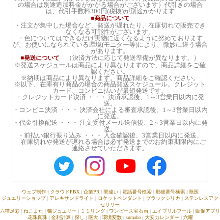
の場合は別途追加料金がかかる場合がございます）代引きの場合
は、代引手数料300円(税抜)が別途かかります
■商品について
・注文が集中した場合など、発送が遅れたり、在庫切れで販売でき
なくなる可能性がございます。
・色についてはできるだけ実物に近くなるように努めております
が、お使いになられている環境(モニター等)により、微妙に違う場合
があります。
（決済方法に応じて発送準備が異なります。）
■発送について
※発送スケジュールは商品により異なりますので、商品詳細をご確
認ください。
※納期は商品により異なります。商品詳細をご確認ください。
※以下、在庫有り商品の場合の商品発送スケジュール。クレジット
カード、コンビニ払いが最短発送です。
・クレジットカード決済 ・・・ 決済承認後、1～3営業日以内に発
送。
・コンビニ決済 ・・・ 決済会社による審査承認後、1～3営業日以内
に発送。
・代金引換配送 ・・・ 注文受付メール送信後、2～3営業日以内に発
送。
・前払い銀行振り込み ・・・ 入金確認後、3営業日以内に発送。
在庫切れや発送が遅れる場合は必ず発送までのお約束期限内にご
連絡させていただきます。
ウェブ制作
|
クラウドPBX
|
企業PR
|
間違い
|
電話番号検索
|
郵便番号検索
|
獣医
ジュエリーショップ
|
アレキサンドライト
|
ロケットペンダント
|
ブラックシリカ
|
ステンレスアク
セサリー
六猫足彩
|
ねこまた
|
猫ジュエリー
|
ミミリング
|
ワンピース宝石画
|
エイプリルフール
|
販促アプリ
花珠真珠
|
金利計算
|
探し
|
医大
|
環境変数
|
sumaho
|
大安カレンダー
|
六曜