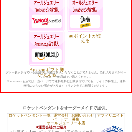
本店ポイントい
楽天ポイントが
つでも5%還元
貯まる・使える
Yahoo!ポイント
auポイントが使
が貯まる・使え
える
る
Amazonギフト券
グレー表示されている店舗では現在ご購入いただくことができません。恐れ入りますがオー
が使える
ルジュエリー他店舗でご購入ください。
※amazon.co.jp店では、当ページでで送料無料と記載されていても、サイトの特性上、送料
無料にならない場合があります（リンク先でご確認ください）。
ロケットペンダントをオーダーメイドで提供。
ロケットペンダント一覧
|
運営会社
|
お問い合わせ
|
アフィリエイト
パートナー募集
オールジュエリー本店
■運営会社のご紹介
・店舗名：オールジュエリー （アイティオール