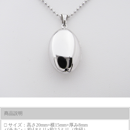
商品説明
□ サイズ：高さ20mm×横15mm×厚み8mm
バチカン：約4.8ミリ×約2.5ミリ（内径）