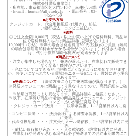
株式会社通販事業部）
・所在地：東京都港区芝大門1-16-7 幸伸ビル3階
・E-mail：honten@alljewelry.jp ・電話番号：03-
4455-7450
■お支払方法
クレジットカード、代金引換配送 (代引き) 、前払
い銀行振込、コンビニ後払い。
■送料
◎ご注文金額10,000円（税込）以上お買い上げで送料無料。商品単
位で送料無料のものは商品詳細に記載があります。
10,000円（税込）未満の場合は発送費用700円(税抜)のご負担（離島
の場合は別途追加料金がかかる場合がございます）代引きの場合
は、代引手数料300円(税抜)が別途かかります
■商品について
・注文が集中した場合など、発送が遅れたり、在庫切れで販売でき
なくなる可能性がございます。
・色についてはできるだけ実物に近くなるように努めております
が、お使いになられている環境(モニター等)により、微妙に違う場合
があります。
（決済方法に応じて発送準備が異なります。）
■発送について
※発送スケジュールは商品により異なりますので、商品詳細をご確
認ください。
※納期は商品により異なります。商品詳細をご確認ください。
※以下、在庫有り商品の場合の商品発送スケジュール。クレジット
カード、コンビニ払いが最短発送です。
・クレジットカード決済 ・・・ 決済承認後、1～3営業日以内に発
送。
・コンビニ決済 ・・・ 決済会社による審査承認後、1～3営業日以内
に発送。
・代金引換配送 ・・・ 注文受付メール送信後、2～3営業日以内に発
送。
・前払い銀行振り込み ・・・ 入金確認後、3営業日以内に発送。
在庫切れや発送が遅れる場合は必ず発送までのお約束期限内にご